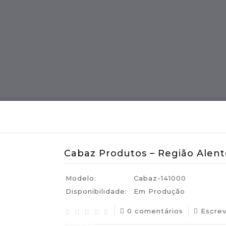
ES
Região MADEIRA
Artes E Ofícios
Cabaz Produtos – Região Alent
Modelo:
Cabaz-141000
Disponibilidade:
Em Produção
0 comentários
Escre
uguesas Certificadas