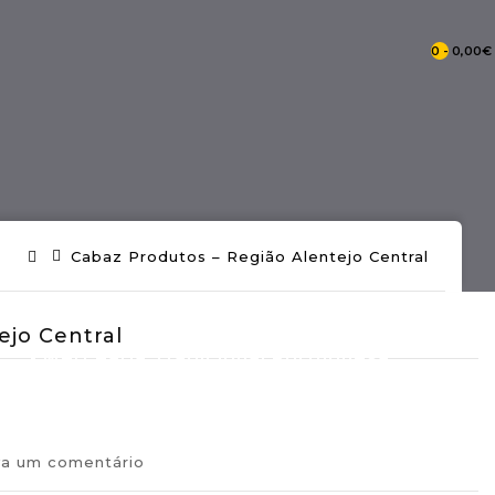
0 - 0,00€
- Catálogo Pontos De Portugal
Cabaz Produtos – Região Alentejo Central
ejo Central
- Mercearia Tradicional Portuguesa
va um comentário