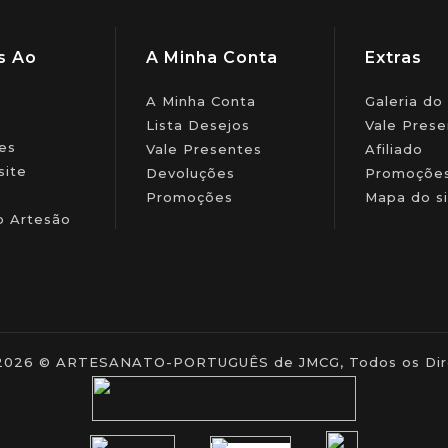
s Ao
A Minha Conta
Extras
A Minha Conta
Galeria do
Lista Desejos
Vale Prese
es
Vale Presentes
Afiliado
site
Devoluções
Promoçõe
Promoções
Mapa do si
o Artesão
- 2026 © ARTESANATO-PORTUGUÊS de JMCG, Todos os Dire