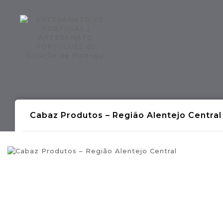
Regiões CONTINENTE
Região AÇOR
Cabaz Produtos – Região Alentejo Central
- Produções Artesanais Tradicionais Port