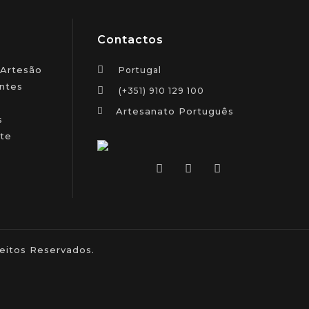
Contactos
 Artesão
Portugal
ntes
(+351) 910 129 100
Artesanato Português
s
te
itos Reservados.