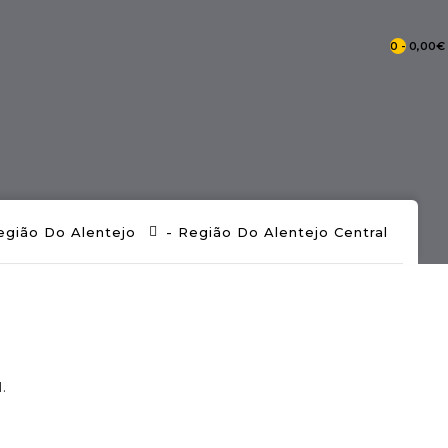
0 - 0,00€
- Catálogo Pontos De Portugal
egião Do Alentejo
- Região Do Alentejo Central
- Mercearia Tradicional Portuguesa
l.