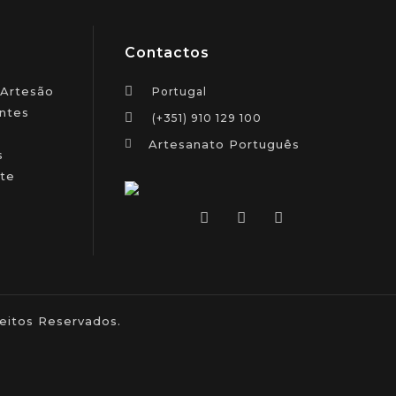
Contactos
 Artesão
Portugal
ntes
(+351) 910 129 100
Artesanato Português
s
te
itos Reservados.