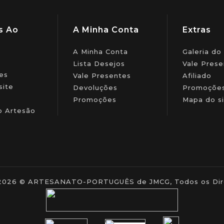
s Ao
A Minha Conta
Extras
A Minha Conta
Galeria do
Lista Desejos
Vale Prese
es
Vale Presentes
Afiliado
site
Devoluções
Promoçõe
Promoções
Mapa do si
o Artesão
- 2026 © ARTESANATO-PORTUGUÊS de JMCG, Todos os Dire