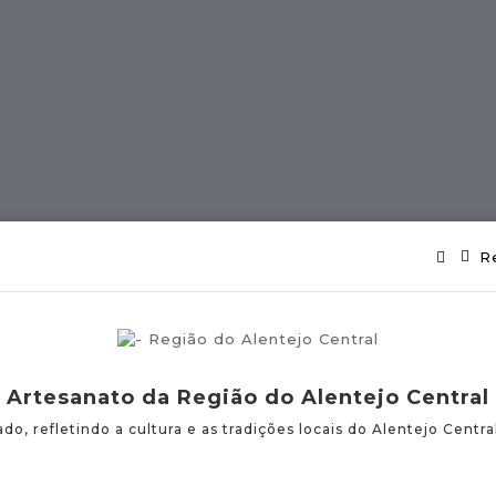
ES
Região MADEIRA
Artes E Ofícios
R
Artesanato da Região do Alentejo Central
do, refletindo a cultura e as tradições locais do Alentejo Centra
uguesas Certificadas