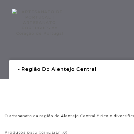
Regiões CONTINENTE
Região AÇOR
- Região Do Alentejo Central
O artesanato da região do Alentejo Central é rico e diversifica
- Produções Artesanais Tradicionais Port
Produtos para comparar (0)