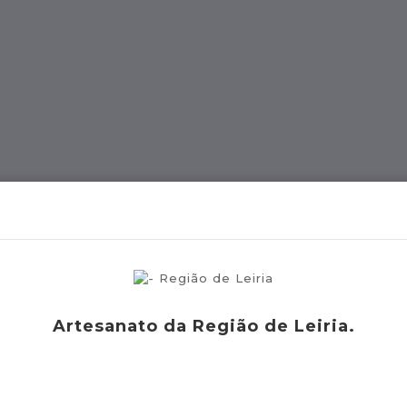
ES
Região MADEIRA
Artes E Ofícios
Artesanato da Região de Leiria.
uguesas Certificadas