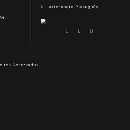
Artesanato Português
s
te
itos Reservados.