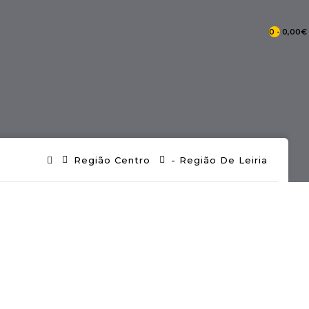
0 - 0,00€
- Catálogo Pontos De Portugal
Região Centro
- Região De Leiria
- Mercearia Tradicional Portuguesa