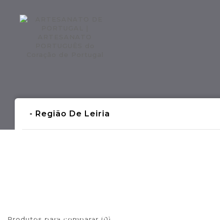
Regiões CONTINENTE
Região AÇOR
- Região De Leiria
- Produções Artesanais Tradicionais Port
Produtos para comparar (0)