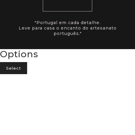
"Portugal em cada detalhe.
Leve para casa o encanto do artesanato
português."
Options
Select