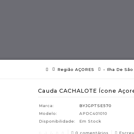
ES
Região MADEIRA
Artes E Ofícios
Região AÇORES
- Ilha De São
Cauda CACHALOTE Ícone Açore
Marca:
BYJGPTSE570
Modelo:
APDC401010
Disponibilidade:
Em Stock
uguesas Certificadas
0 comentários
Escre