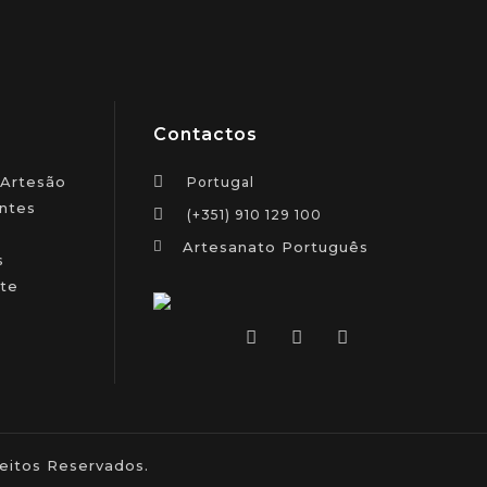
Contactos
 Artesão
Portugal
ntes
(+351) 910 129 100
Artesanato Português
s
te
itos Reservados.