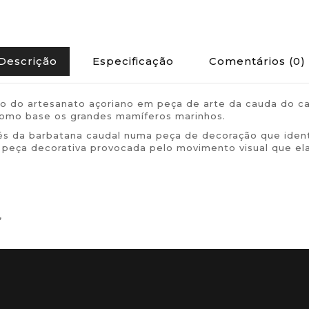
Descrição
Especificação
Comentários (0)
co do artesanato açoriano em peça de arte da cauda do 
como base os grandes mamíferos marinhos.
vés da barbatana caudal numa peça de decoração que ident
 peça decorativa provocada pelo movimento visual que ela
,