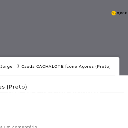
0 - 0,00€
- Catálogo Pontos De Portugal
 Jorge
Cauda CACHALOTE Ícone Açores (preto)
s (preto)
- Mercearia Tradicional Portuguesa
va um comentário