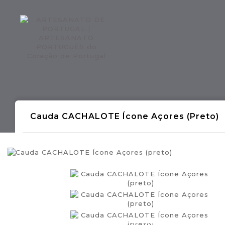
Regiões CONTINENTE
Região AÇOR
Cauda CACHALOTE Ícone Açores (preto)
- Produções Artesanais Tradicionais Port