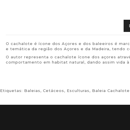
O cachalote é ícone dos Açores e dos baleeiros é mar
e temática da região dos Açores e da Madeira, tendo 
O autor representa o cachalote ícone dos açores atra
comportamento em habitat natural, dando assim vida à
Etiquetas:
Baleias
,
Cetáceos
,
Esculturas
,
Baleia Cachalote