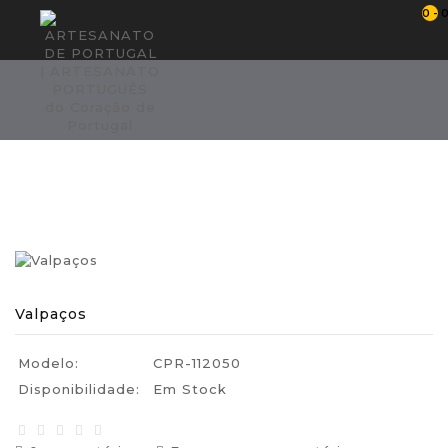
0 - 
Regiões CONTINENTE
Região Norte
- Região do Alto Tâmega
Valpaços
Valpaços
Valpaços
Modelo:
CPR-112050
Disponibilidade:
Em Stock