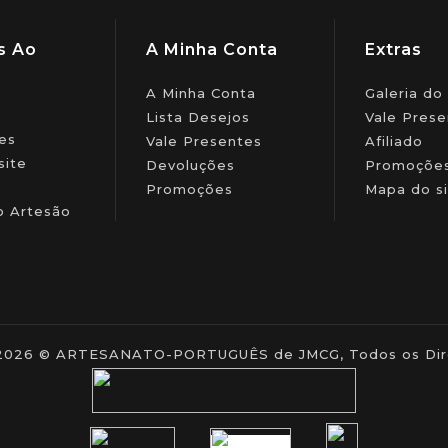
s Ao
A Minha Conta
Extras
A Minha Conta
Galeria do
Lista Desejos
Vale Prese
es
Vale Presentes
Afiliado
site
Devoluções
Promoçõe
Promoções
Mapa do si
o Artesão
- 2026 © ARTESANATO-PORTUGUÊS de JMCG, Todos os Dire