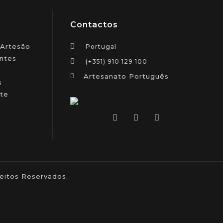
Contactos
 Artesão
Portugal
ntes
(+351) 910 129 100
Artesanato Português
s
te
itos Reservados.