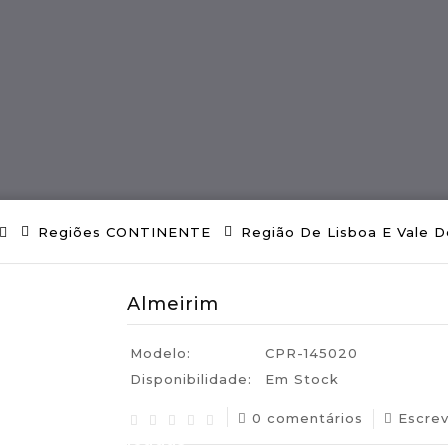
ES
Região MADEIRA
Artes E Ofícios
Regiões CONTINENTE
Região De Lisboa E Vale D
Almeirim
Modelo:
CPR-145020
Disponibilidade:
Em Stock
0 comentários
Escre
uguesas Certificadas