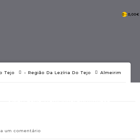
0 - 0,00€
- Catálogo Pontos De Portugal
o Tejo
- Região Da Lezíria Do Tejo
Almeirim
- Mercearia Tradicional Portuguesa
va um comentário