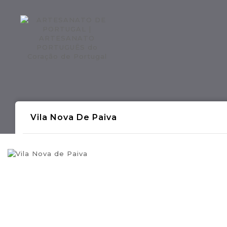
Regiões CONTINENTE
Região AÇOR
Vila Nova De Paiva
- Produções Artesanais Tradicionais Port