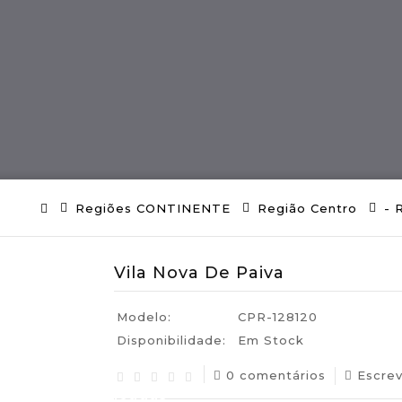
ES
Região MADEIRA
Artes E Ofícios
Regiões CONTINENTE
Região Centro
- 
Vila Nova De Paiva
Modelo:
CPR-128120
Disponibilidade:
Em Stock
0 comentários
Escre
uguesas Certificadas