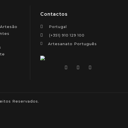
Contactos
 Artesão
Portugal
ntes
(+351) 910 129 100
Artesanato Português
s
te
itos Reservados.