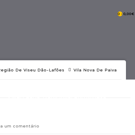
0 - 0,00€
- Catálogo Pontos De Portugal
Região De Viseu Dão-Lafões
Vila Nova De Paiva
- Mercearia Tradicional Portuguesa
va um comentário