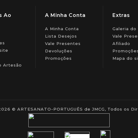
s Ao
A Minha Conta
Extras
A Minha Conta
Galeria do
Lista Desejos
Vale Prese
es
Vale Presentes
Afiliado
site
Devoluções
Promoçõe
Promoções
Mapa do si
o Artesão
- 2026 © ARTESANATO-PORTUGUÊS de JMCG, Todos os Dire