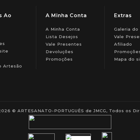
s Ao
A Minha Conta
Extras
A Minha Conta
Galeria do
Lista Desejos
Vale Prese
es
Vale Presentes
Afiliado
site
Devoluções
Promoçõe
Promoções
Mapa do si
o Artesão
- 2026 © ARTESANATO-PORTUGUÊS de JMCG, Todos os Dire