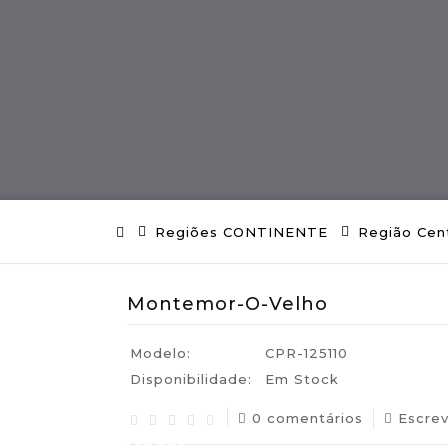
ES
Região MADEIRA
Artes E Ofícios
Regiões CONTINENTE
Região Cen
Montemor-O-Velho
Modelo:
CPR-125110
Disponibilidade:
Em Stock
0 comentários
Escre
uguesas Certificadas