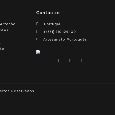
Contactos
 Artesão
Portugal
ntes
(+351) 910 129 100
Artesanato Português
s
te
itos Reservados.