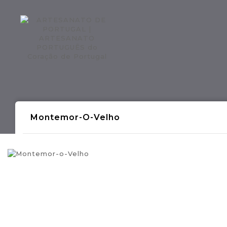
Regiões CONTINENTE
Região AÇOR
Montemor-O-Velho
- Produções Artesanais Tradicionais Port