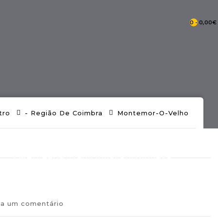
0 - 0,00€
- Catálogo Pontos De Portugal
tro
- Região De Coimbra
Montemor-O-Velho
- Mercearia Tradicional Portuguesa
va um comentário