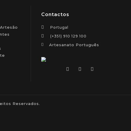
Contactos
 Artesão
Portugal
ntes
(+351) 910 129 100
Artesanato Português
s
te
itos Reservados.