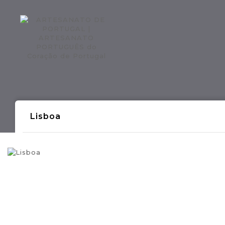
Regiões CONTINENTE
Região AÇOR
Lisboa
- Produções Artesanais Tradicionais Port