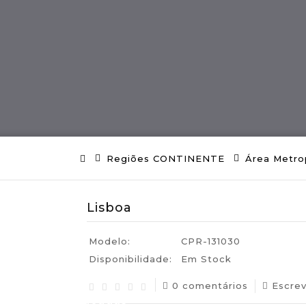
ES
Região MADEIRA
Artes E Ofícios
Regiões CONTINENTE
Área Metro
Lisboa
Modelo:
CPR-131030
Disponibilidade:
Em Stock
0 comentários
Escre
uguesas Certificadas