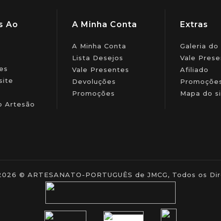
s Ao
A Minha Conta
Extras
A Minha Conta
Galeria do
Lista Desejos
Vale Prese
es
Vale Presentes
Afiliado
site
Devoluções
Promoçõe
Promoções
Mapa do si
o Artesão
- 2026 © ARTESANATO-PORTUGUÊS de JMCG, Todos os Dire