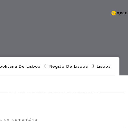
0 - 0,00€
- Catálogo Pontos De Portugal
politana De Lisboa
Região De Lisboa
Lisboa
- Mercearia Tradicional Portuguesa
va um comentário