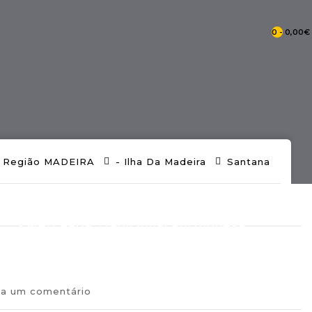
0 - 0,00€
- Catálogo Pontos De Portugal
Região MADEIRA
- Ilha Da Madeira
Santana
- Mercearia Tradicional Portuguesa
va um comentário