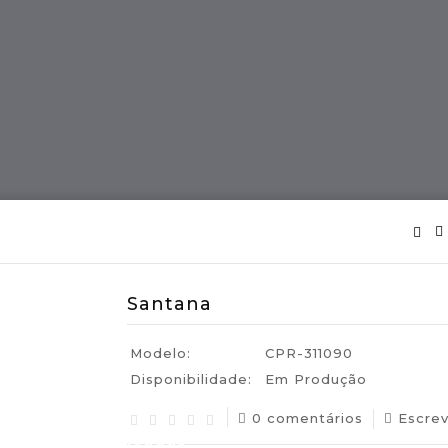
ES
Região MADEIRA
Artes E Ofícios
Santana
Modelo:
CPR-311090
Disponibilidade:
Em Produção
0 comentários
Escre
uguesas Certificadas