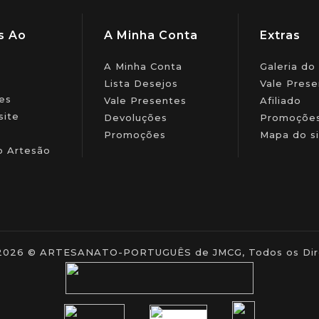
s Ao
A Minha Conta
Extras
A Minha Conta
Galeria do
Lista Desejos
Vale Prese
es
Vale Presentes
Afiliado
site
Devoluções
Promoçõe
Promoções
Mapa do si
o Artesão
- 2026 © ARTESANATO-PORTUGUÊS de JMCG, Todos os Dire