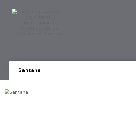
Regiões CONTINENTE
Região AÇOR
Santana
- Produções Artesanais Tradicionais Port