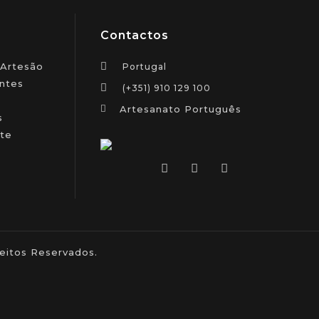
Contactos
 Artesão
Portugal
ntes
(+351) 910 129 100
Artesanato Português
s
te
itos Reservados.