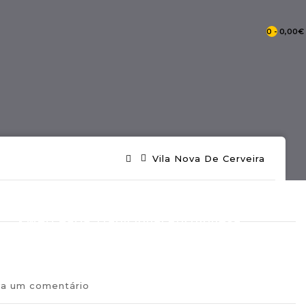
0 - 0,00€
- Catálogo Pontos De Portugal
Vila Nova De Cerveira
- Mercearia Tradicional Portuguesa
va um comentário