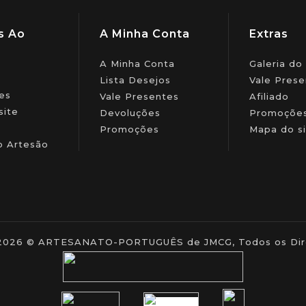
s Ao
A Minha Conta
Extras
A Minha Conta
Galeria do
Lista Desejos
Vale Prese
es
Vale Presentes
Afiliado
site
Devoluções
Promoçõe
Promoções
Mapa do si
o Artesão
- 2026 © ARTESANATO-PORTUGUÊS de JMCG, Todos os Dire