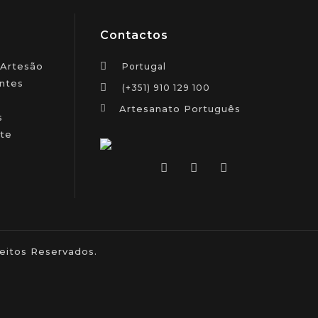
Contactos
 Artesão
Portugal
ntes
(+351) 910 129 100
Artesanato Português
s
te
itos Reservados.