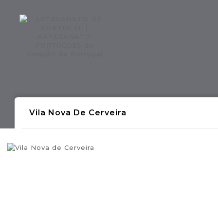
Regiões CONTINENTE
Região AÇOR
Vila Nova De Cerveira
- Produções Artesanais Tradicionais Port