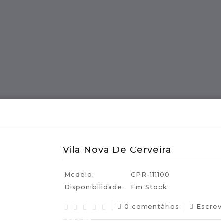
ES
Região MADEIRA
Artes E Ofícios
Vila Nova De Cerveira
Modelo:
CPR-111100
Disponibilidade:
Em Stock
0 comentários
Escre
uguesas Certificadas