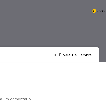
0 - 0,00€
- Catálogo Pontos De Portugal
Vale De Cambra
- Mercearia Tradicional Portuguesa
va um comentário