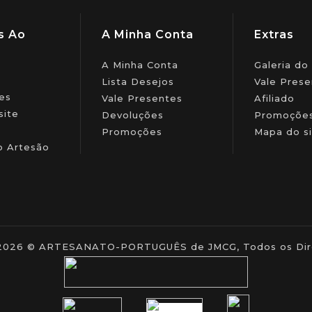
s Ao
A Minha Conta
Extras
A Minha Conta
Galeria do
Lista Desejos
Vale Prese
es
Vale Presentes
Afiliado
site
Devoluções
Promoçõe
Promoções
Mapa do si
o Artesão
- 2026 © ARTESANATO-PORTUGUÊS de JMCG, Todos os Dire