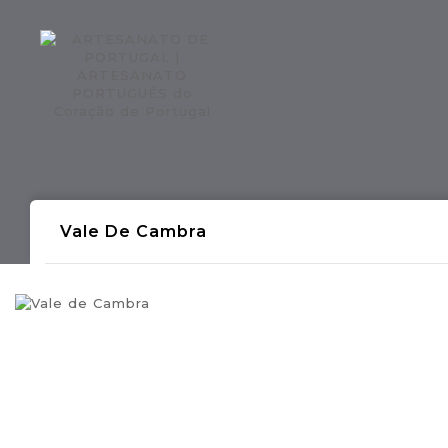
Regiões CONTINENTE
Região AÇOR
Vale De Cambra
- Produções Artesanais Tradicionais Port