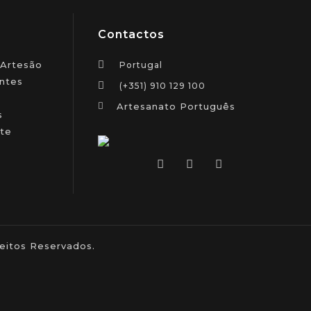
Contactos
 Artesão
Portugal
ntes
(+351) 910 129 100
Artesanato Português
s
te
itos Reservados.