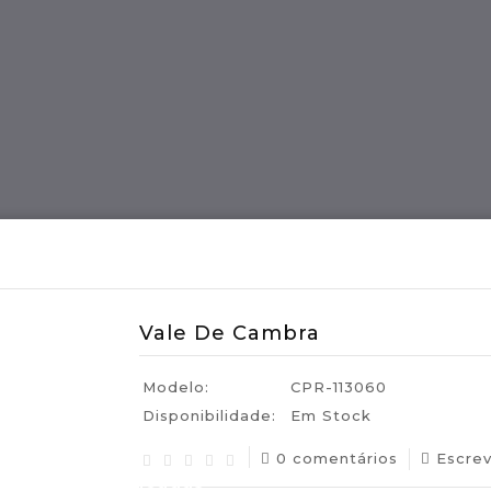
ES
Região MADEIRA
Artes E Ofícios
Vale De Cambra
Modelo:
CPR-113060
Disponibilidade:
Em Stock
0 comentários
Escre
uguesas Certificadas