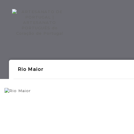
Regiões CONTINENTE
Região AÇOR
Rio Maior
- Produções Artesanais Tradicionais Port