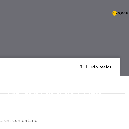
0 - 0,00€
- Catálogo Pontos De Portugal
Rio Maior
- Mercearia Tradicional Portuguesa
va um comentário