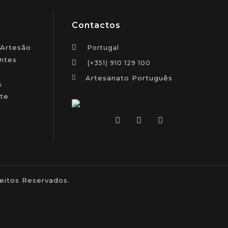
Contactos
 Artesão
Portugal
ntes
(+351) 910 129 100
Artesanato Português
s
te
itos Reservados.