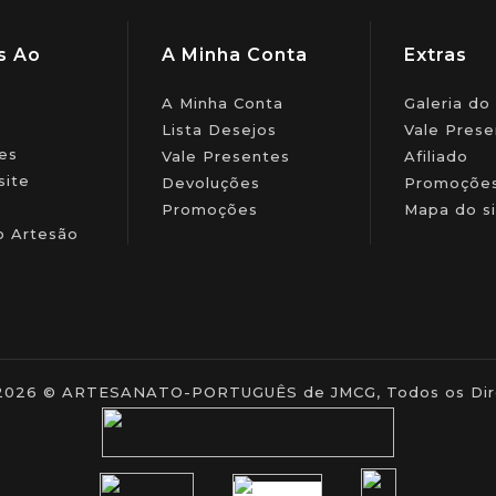
s Ao
A Minha Conta
Extras
A Minha Conta
Galeria do
Lista Desejos
Vale Prese
es
Vale Presentes
Afiliado
site
Devoluções
Promoçõe
Promoções
Mapa do si
o Artesão
- 2026 © ARTESANATO-PORTUGUÊS de JMCG, Todos os Dire