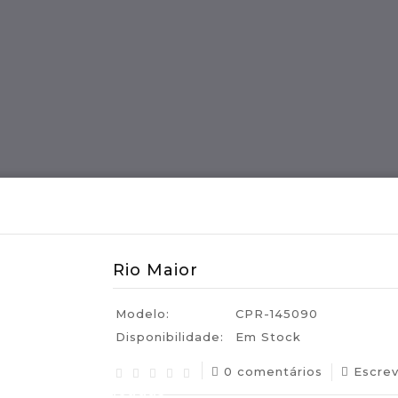
ES
Região MADEIRA
Artes E Ofícios
Rio Maior
Modelo:
CPR-145090
Disponibilidade:
Em Stock
0 comentários
Escre
uguesas Certificadas