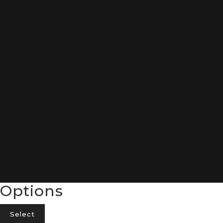
"Portugal em cada detalhe.
Leve para casa o encanto do artesanato
português."
Options
Select