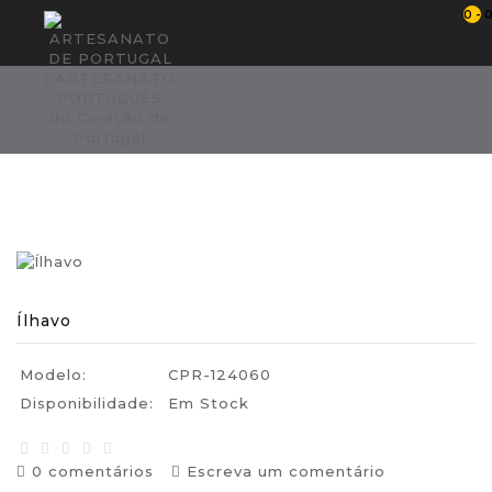
0 - 
Ílhavo
Ílhavo
Ílhavo
Modelo:
CPR-124060
Disponibilidade:
Em Stock
0 comentários
Escreva um comentário