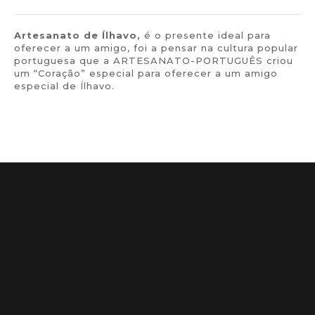
Artesanato de
Ílhavo,
é o presente ideal para
oferecer a um amigo, foi a pensar na cultura popular
portuguesa que a ARTESANATO-PORTUGUÊS criou
um “Coração” especial para oferecer a um amigo
especial de Ílhavo.
Informações Da Loja
00 - Índice Legal