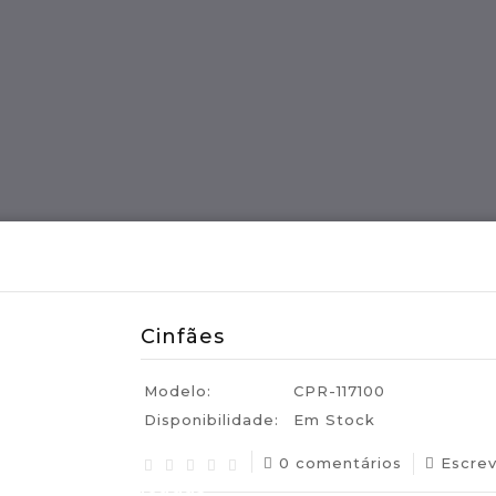
ES
Região MADEIRA
Artes E Ofícios
Cinfães
Modelo:
CPR-117100
Disponibilidade:
Em Stock
0 comentários
Escre
uguesas Certificadas