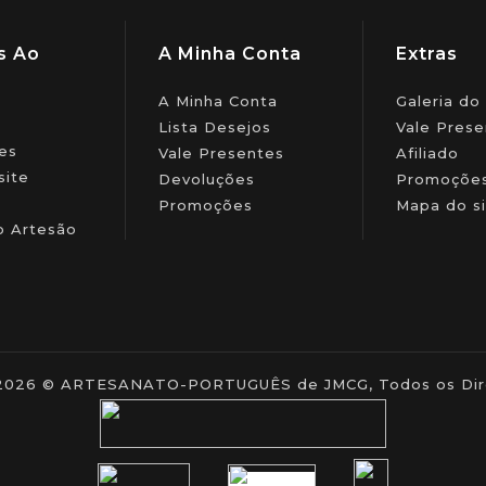
s Ao
A Minha Conta
Extras
A Minha Conta
Galeria do
Lista Desejos
Vale Prese
es
Vale Presentes
Afiliado
site
Devoluções
Promoçõe
Promoções
Mapa do si
o Artesão
- 2026 © ARTESANATO-PORTUGUÊS de JMCG, Todos os Dire