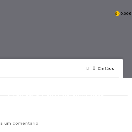
0 - 0,00€
- Catálogo Pontos De Portugal
Cinfães
- Mercearia Tradicional Portuguesa
va um comentário