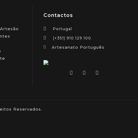
Contactos
 Artesão
Portugal
ntes
(+351) 910 129 100
Artesanato Português
s
te
itos Reservados.