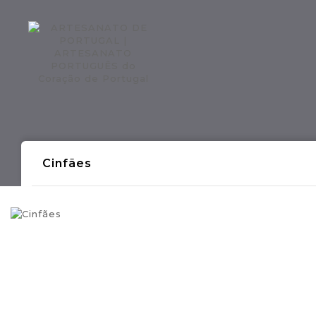
Regiões CONTINENTE
Região AÇOR
Cinfães
- Produções Artesanais Tradicionais Port