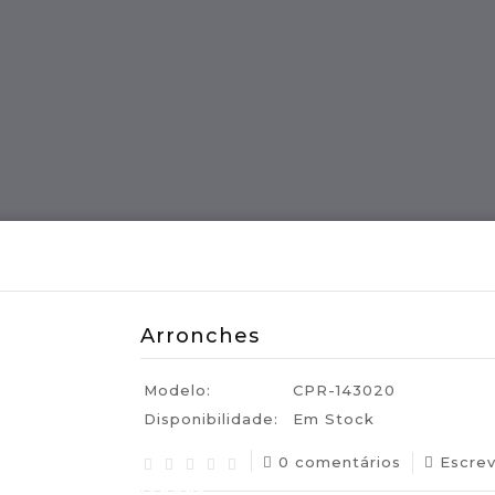
ES
Região MADEIRA
Artes E Ofícios
Arronches
Modelo:
CPR-143020
Disponibilidade:
Em Stock
0 comentários
Escre
uguesas Certificadas