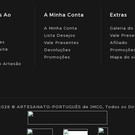
s Ao
A Minha Conta
Extras
A Minha Conta
Galeria do
Lista Desejos
Vale Prese
es
Vale Presentes
Afiliado
site
Devoluções
Promoçõe
Promoções
Mapa do si
o Artesão
- 2026 © ARTESANATO-PORTUGUÊS de JMCG, Todos os Dire