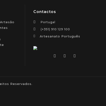
Contactos
 Artesão
Portugal
ntes
(+351) 910 129 100
Artesanato Português
s
te
itos Reservados.