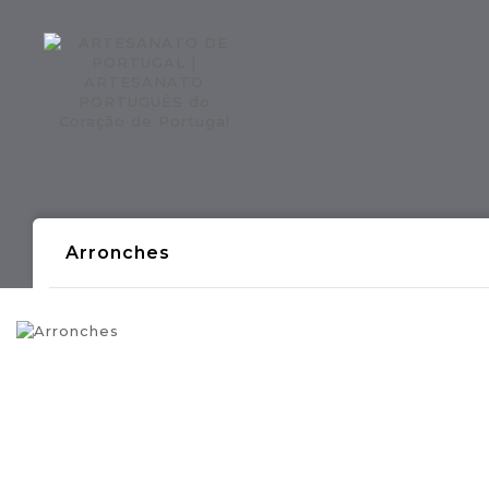
Regiões CONTINENTE
Região AÇOR
Arronches
- Produções Artesanais Tradicionais Port