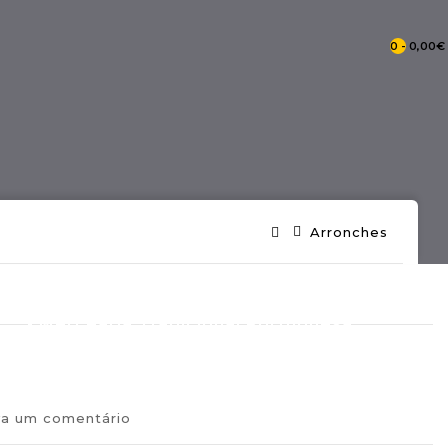
0 - 0,00€
- Catálogo Pontos De Portugal
Arronches
- Mercearia Tradicional Portuguesa
va um comentário