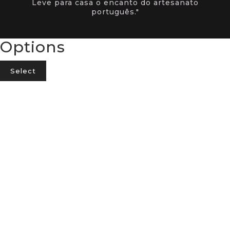
Leve para casa o encanto do artesanato
português."
Options
Select