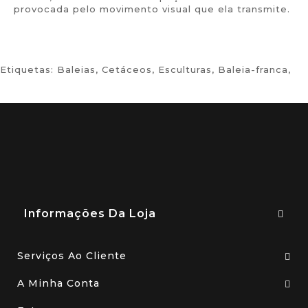
provocada pelo movimento visual que ela transmite.
Etiquetas:
Baleias
,
Cetáceos
,
Esculturas
,
Baleia-franca
,
Informações Da Loja
Serviços Ao Cliente
A Minha Conta